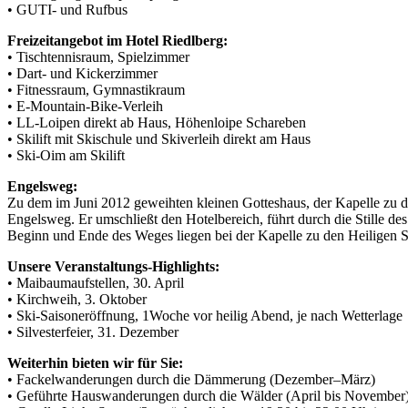
• GUTI- und Rufbus
Freizeitangebot im Hotel Riedlberg:
• Tischtennisraum, Spielzimmer
• Dart- und Kickerzimmer
• Fitnessraum, Gymnastikraum
• E-Mountain-Bike-Verleih
• LL-Loipen direkt ab Haus, Höhenloipe Schareben
• Skilift mit Skischule und Skiverleih direkt am Haus
• Ski-Oim am Skilift
Engelsweg:
Zu dem im Juni 2012 geweihten kleinen Gotteshaus, der Kapelle zu 
Engelsweg. Er umschließt den Hotelbereich, führt durch die Stille des
Beginn und Ende des Weges liegen bei der Kapelle zu den Heiligen 
Unsere Veranstaltungs-Highlights:
• Maibaumaufstellen, 30. April
• Kirchweih, 3. Oktober
• Ski-Saisoneröffnung, 1Woche vor heilig Abend, je nach Wetterlage
• Silvesterfeier, 31. Dezember
Weiterhin bieten wir für Sie:
• Fackelwanderungen durch die Dämmerung (Dezember–März)
• Geführte Hauswanderungen durch die Wälder (April bis November