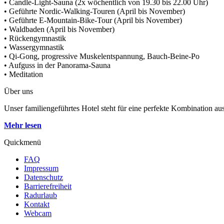
• Candle-Light-Sauna (2x wöchentlich von 19.30 bis 22.00 Uhr)
• Geführte Nordic-Walking-Touren (April bis November)
• Geführte E-Mountain-Bike-Tour (April bis November)
• Waldbaden (April bis November)
• Rückengymnastik
• Wassergymnastik
• Qi-Gong, progressive Muskelentspannung, Bauch-Beine-Po
• Aufguss in der Panorama-Sauna
• Meditation
Über uns
Unser familiengeführtes Hotel steht für eine perfekte Kombination au
Mehr lesen
Quickmenü
FAQ
Impressum
Datenschutz
Barrierefreiheit
Radurlaub
Kontakt
Webcam