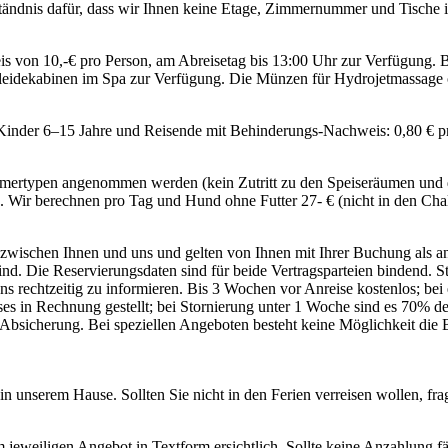
tändnis dafür, dass wir Ihnen keine Etage, Zimmernummer und Tische 
is von 10,-€ pro Person, am Abreisetag bis 13:00 Uhr zur Verfügung. B
leidekabinen im Spa zur Verfügung. Die Münzen für Hydrojetmassage o
Kinder 6–15 Jahre und Reisende mit Behinderungs-Nachweis: 0,80 € p
mmertypen angenommen werden (kein Zutritt zu den Speiseräumen und 
). Wir berechnen pro Tag und Hund ohne Futter 27- € (nicht in den Chal
 zwischen Ihnen und uns und gelten von Ihnen mit Ihrer Buchung als an
ind. Die Reservierungsdaten sind für beide Vertragsparteien bindend. St
rechtzeitig zu informieren. Bis 3 Wochen vor Anreise kostenlos; bei 
 in Rechnung gestellt; bei Stornierung unter 1 Woche sind es 70% des
bsicherung. Bei speziellen Angeboten besteht keine Möglichkeit die B
n unserem Hause. Sollten Sie nicht in den Ferien verreisen wollen, fr
 jeweiligen Angebot in Textform ersichtlich. Sollte keine Anzahlung fäl