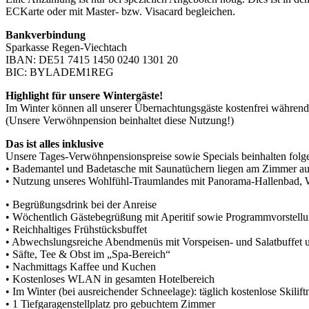
ECKarte oder mit Master- bzw. Visacard begleichen.
Bankverbindung
Sparkasse Regen-Viechtach
IBAN: DE51 7415 1450 0240 1301 20
BIC: BYLADEM1REG
Highlight für unsere Wintergäste!
Im Winter können all unserer Übernachtungsgäste kostenfrei während 
(Unsere Verwöhnpension beinhaltet diese Nutzung!)
Das ist alles inklusive
Unsere Tages-Verwöhnpensionspreise sowie Specials beinhalten folg
• Bademantel und Badetasche mit Saunatüchern liegen am Zimmer auf
• Nutzung unseres Wohlfühl-Traumlandes mit Panorama-Hallenbad, Wh
• Begrüßungsdrink bei der Anreise
• Wöchentlich Gästebegrüßung mit Aperitif sowie Programmvorstell
• Reichhaltiges Frühstücksbuffet
• Abwechslungsreiche Abendmenüs mit Vorspeisen- und Salatbuff
• Säfte, Tee & Obst im „Spa-Bereich“
• Nachmittags Kaffee und Kuchen
• Kostenloses WLAN in gesamten Hotelbereich
• Im Winter (bei ausreichender Schneelage): täglich kostenlose Skili
• 1 Tiefgaragenstellplatz pro gebuchtem Zimmer