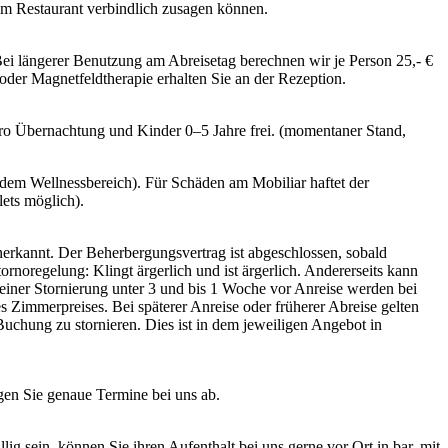
im Restaurant verbindlich zusagen können.
ei längerer Benutzung am Abreisetag berechnen wir je Person 25,- €
der Magnetfeldtherapie erhalten Sie an der Rezeption.
ro Übernachtung und Kinder 0–5 Jahre frei. (momentaner Stand,
dem Wellnessbereich). Für Schäden am Mobiliar haftet der
ets möglich).
erkannt. Der Beherbergungsvertrag ist abgeschlossen, sobald
ornoregelung: Klingt ärgerlich und ist ärgerlich. Andererseits kann
einer Stornierung unter 3 und bis 1 Woche vor Anreise werden bei
 Zimmerpreises. Bei späterer Anreise oder früherer Abreise gelten
uchung zu stornieren. Dies ist in dem jeweiligen Angebot in
agen Sie genaue Termine bei uns ab.
lig sein, können Sie ihren Aufenthalt bei uns gerne vor Ort in bar, mit