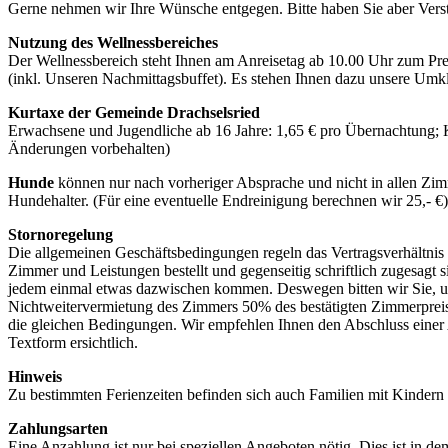
Gerne nehmen wir Ihre Wünsche entgegen. Bitte haben Sie aber Vers
Nutzung des Wellnessbereiches
Der Wellnessbereich steht Ihnen am Anreisetag ab 10.00 Uhr zum Pre
(inkl. Unseren Nachmittagsbuffet). Es stehen Ihnen dazu unsere Umk
Kurtaxe der Gemeinde Drachselsried
Erwachsene und Jugendliche ab 16 Jahre: 1,65 € pro Übernachtung; 
Änderungen vorbehalten)
Hunde
können nur nach vorheriger Absprache und nicht in allen Zi
Hundehalter. (Für eine eventuelle Endreinigung berechnen wir 25,- €
Stornoregelung
Die allgemeinen Geschäftsbedingungen regeln das Vertragsverhältnis
Zimmer und Leistungen bestellt und gegenseitig schriftlich zugesagt s
jedem einmal etwas dazwischen kommen. Deswegen bitten wir Sie, uns 
Nichtweitervermietung des Zimmers 50% des bestätigten Zimmerpreises
die gleichen Bedingungen. Wir empfehlen Ihnen den Abschluss einer A
Textform ersichtlich.
Hinweis
Zu bestimmten Ferienzeiten befinden sich auch Familien mit Kindern i
Zahlungsarten
Eine Anzahlung ist nur bei speziellen Angeboten nötig. Dies ist in dem