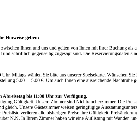
che Hinweise geben:
 zwischen Ihnen und uns und gelten von Ihnen mit Ihrer Buchung als a
 und schriftlich gegenseitig zugesagt sind. Die Reservierungsdaten si
r. Mittags wählen Sie bitte aus unserer Speisekarte. Wünschen Sie Ih
stellung 5,00 - 15,00 €. Um auch Ihnen eine ausreichende Nachtruhe g
 Abreisetag bis 11:00 Uhr zur Verfügung.
tätigung Gültigkeit. Unsere Zimmer sind Nichtraucherzimmer. Die Preis
nd gleich. Unsere Gästezimmer weisen geringfügige Ausstattungsunters
 Preisliste verlieren alle bisherigen Preise ihre Gültigkeit. Preisände
 über N.N. In Ihrem Zimmer haben wir eine Auflistung mit Wander- und